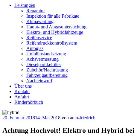
Leistungen
Reparatur
Inspektion für alle Fabrikate
Klimawartung
Haupt- und Abgasuntersuchung
Elektro- und Hybridfahrzeuge
Reifenservice
Reifendruckkontrollsystem
Autoglas
Unfallinstandsetzung
Achsvermessung
Dieselpartikelfilter
Zubehör/Nachrüstung
Fahrzeugaufbereitung
Nachteinwurf
Über uns
Kontakt
Anfahrt
Kinderhörbuch
Veröffentlicht
20. Februar 2018
14. Mai 2018
von
auto-friedrich
am
Achtung Hochvolt! Elektro und Hybrid bei