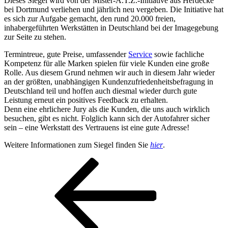
Dieses Siegel wird von der Mister-A.T.Z.-Initiative aus Herdecke
bei Dortmund verliehen und jährlich neu vergeben. Die Initiative hat
es sich zur Aufgabe gemacht, den rund 20.000 freien,
inhabergeführten Werkstätten in Deutschland bei der Imagegebung
zur Seite zu stehen.
Termintreue, gute Preise, umfassender
Service
sowie fachliche
Kompetenz für alle Marken spielen für viele Kunden eine große
Rolle. Aus diesem Grund nehmen wir auch in diesem Jahr wieder
an der größten, unabhängigen Kundenzufriedenheitsbefragung in
Deutschland teil und hoffen auch diesmal wieder durch gute
Leistung erneut ein positives Feedback zu erhalten.
Denn eine ehrlichere Jury als die Kunden, die uns auch wirklich
besuchen, gibt es nicht. Folglich kann sich der Autofahrer sicher
sein – eine Werkstatt des Vertrauens ist eine gute Adresse!
Weitere Informationen zum Siegel finden Sie
hier
.
Beitragsnavigation
Vorheriger
Beitrag