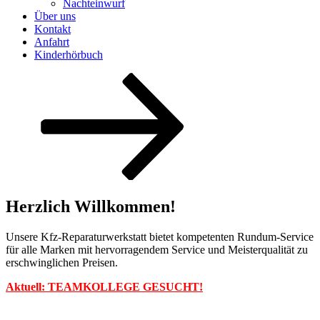
Nachteinwurf
Über uns
Kontakt
Anfahrt
Kinderhörbuch
Zum
Inhalt
nach
unten
scrollen
Herzlich Willkommen!
Unsere Kfz-Reparaturwerkstatt bietet kompetenten Rundum-Service
für alle Marken mit hervorragendem Service und Meisterqualität zu
erschwinglichen Preisen.
Aktuell: TEAMKOLLEGE GESUCHT!