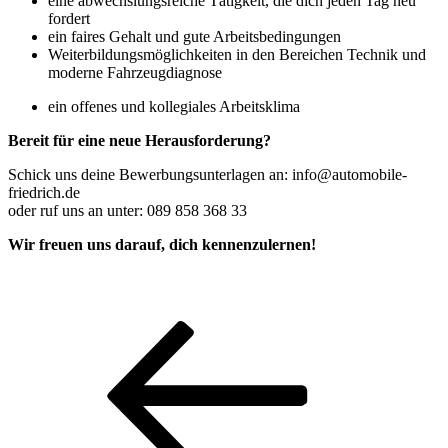
eine abwechslungsreiche Tätigkeit, die dich jeden Tag neu
fordert
ein faires Gehalt und gute Arbeitsbedingungen
Weiterbildungsmöglichkeiten in den Bereichen Technik und
moderne Fahrzeugdiagnose
ein offenes und kollegiales Arbeitsklima
Bereit für eine neue Herausforderung?
Schick uns deine Bewerbungsunterlagen an: info@automobile-
friedrich.de
oder ruf uns an unter: 089 858 368 33
Wir freuen uns darauf, dich kennenzulernen!
Beitragsnavigation
Vorheriger
Beitrag