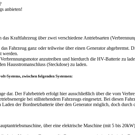
?
gs anbieten!
das Kraftfahrzeug über zwei verschiedene Antriebsarten (Verbrennun
as Fahrzeug ganz oder teilweise über einen Generator abgebremst. Die
zt werden.
n Verbrennungsmotor anzutreiben und hierdurch die HV-Batterie zu lade
 den Hausstromanschluss (Steckdose) zu laden.
olt-Systems, zwischen folgenden Systemen:
ge dar. Der Fahrbetrieb erfolgt hier ausschließlich über die vom Verbr
etriebsenergie bei stillstehendem Fahrzeugs eingesetzt. Bei diesen Fah
 Laden der Bordnetzbatterie über den Generator möglich, doch durch d
tantriebsmaschine, über eine elektrische Maschine (mit 5 bis 20kW) u