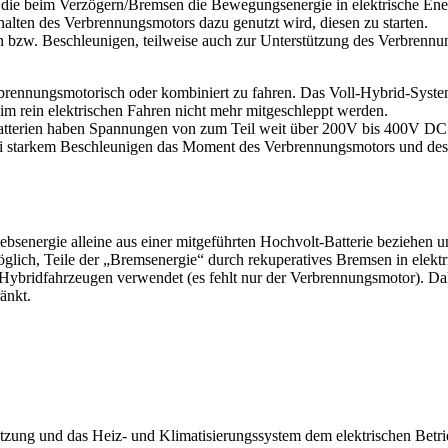
 die beim Verzögern/Bremsen die Bewegungsenergie in elektrische Ene
alten des Verbrennungsmotors dazu genutzt wird, diesen zu starten.
bzw. Beschleunigen, teilweise auch zur Unterstützung des Verbrennun
verbrennungsmotorisch oder kombiniert zu fahren. Das Voll-Hybrid-Sys
 rein elektrischen Fahren nicht mehr mitgeschleppt werden.
Batterien haben Spannungen von zum Teil weit über 200V bis 400V DC 
bei starkem Beschleunigen das Moment des Verbrennungsmotors und des 
ebsenergie alleine aus einer mitgeführten Hochvolt-Batterie beziehen u
öglich, Teile der „Bremsenergie“ durch rekuperatives Bremsen in elekt
 Hybridfahrzeugen verwendet (es fehlt nur der Verbrennungsmotor). Da
änkt.
ung und das Heiz- und Klimatisierungssystem dem elektrischen Betri